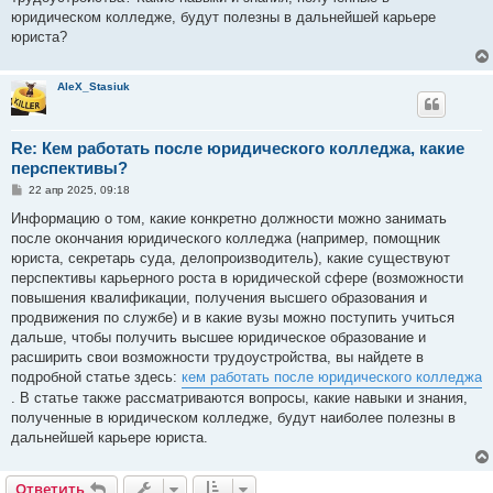
юридическом колледже, будут полезны в дальнейшей карьере
юриста?
AleX_Stasiuk
Re: Кем работать после юридического колледжа, какие
перспективы?
С
22 апр 2025, 09:18
о
о
Информацию о том, какие конкретно должности можно занимать
б
после окончания юридического колледжа (например, помощник
щ
е
юриста, секретарь суда, делопроизводитель), какие существуют
н
перспективы карьерного роста в юридической сфере (возможности
и
е
повышения квалификации, получения высшего образования и
продвижения по службе) и в какие вузы можно поступить учиться
дальше, чтобы получить высшее юридическое образование и
расширить свои возможности трудоустройства, вы найдете в
подробной статье здесь:
кем работать после юридического колледжа
. В статье также рассматриваются вопросы, какие навыки и знания,
полученные в юридическом колледже, будут наиболее полезны в
дальнейшей карьере юриста.
Ответить