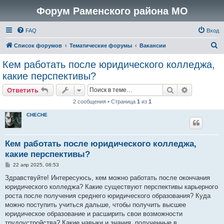
Форум Раменского района МО
FAQ
Вход
П
Список форумов
Тематические форумы
Вакансии
о
Кем работать после юридического колледжа,
и
какие перспективы?
с
Поиск
Расширен
Ответить
к
2 сообщения • Страница
1
из
1
CHECHE
Кем работать после юридического колледжа,
какие перспективы?
С
22 апр 2025, 08:53
о
о
Здравствуйте! Интересуюсь, кем можно работать после окончания
б
юридического колледжа? Какие существуют перспективы карьерного
щ
е
роста после получения среднего юридического образования? Куда
н
можно поступить учиться дальше, чтобы получить высшее
и
е
юридическое образование и расширить свои возможности
трудоустройства? Какие навыки и знания, полученные в