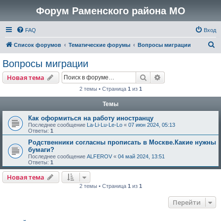
Форум Раменского района МО
FAQ
Вход
П
Список форумов
Тематические форумы
Вопросы миграции
о
Вопросы миграции
и
Поиск
Расширенный пои
Новая тема
с
2 темы • Страница
1
из
1
к
Темы
Как оформиться на работу иностранцу
Последнее сообщение
La-Li-Lu-Le-Lo
«
07 июн 2024, 05:13
Ответы:
1
Родственники согласны прописать в Москве.Какие нужны
бумаги?
Последнее сообщение
ALFEROV
«
04 май 2024, 13:51
Ответы:
1
Новая тема
2 темы • Страница
1
из
1
Перейти