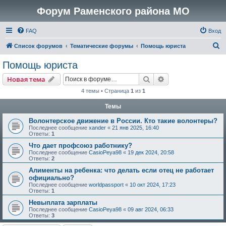
Форум Раменского района МО
FAQ
Вход
П
Список форумов
Тематические форумы
Помощь юриста
о
Помощь юриста
и
Поиск
Расширенный пои
Новая тема
с
4 темы • Страница
1
из
1
к
Темы
Волонтерское движение в России. Кто такие волонтеры?
Последнее сообщение
xander
«
21 янв 2025, 16:40
Ответы:
1
Что дает профсоюз работнику?
Последнее сообщение
CasioPeya98
«
19 дек 2024, 20:58
Ответы:
2
Алименты на ребенка: что делать если отец не работает
официально?
Последнее сообщение
worldpassport
«
10 окт 2024, 17:23
Ответы:
1
Невыплата зарплаты
Последнее сообщение
CasioPeya98
«
09 авг 2024, 06:33
Ответы:
3