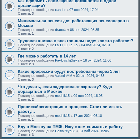
Как оформить совмещение должностей в одной
организации?
Последнее сообщение
xander
«
07 ноя 2024, 17:04
Ответы:
3
Минимальная пенсия для работающих пенсионеров в
Москве
Последнее сообщение
dracula
«
06 ноя 2024, 08:35
Ответы:
1
Трудовая книжка в электронном виде: как это работает?
Последнее сообщение
La-Li-Lu-Le-Lo
«
04 ноя 2024, 02:31
Ответы:
2
Где можно работать в 14 лет
Последнее сообщение
PavlovichZheka
«
18 окт 2024, 11:00
Ответы:
3
Какие профессии будут востребованы через 5 лет
Последнее сообщение
ValentinMM
«
02 окт 2024, 04:33
Ответы:
3
Что делать, если задерживают зарплату? Куда
обращаться в Москве
Последнее сообщение
mednik15
«
09 сен 2024, 18:05
Ответы:
2
Прописка\регистрация в процессе. Стоит ли искать
работу...
Последнее сообщение
mednik15
«
17 авг 2024, 06:10
Ответы:
1
Еду в Москву на ПМЖ. Ищу с кем снимать и работу
Последнее сообщение
CasioPeya98
«
13 май 2024, 15:05
Ответы:
3