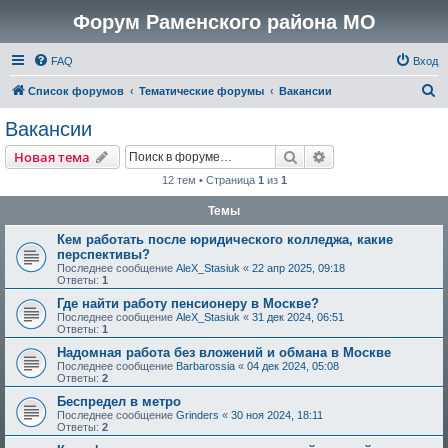
Форум Раменского района МО
FAQ
Вход
П
Список форумов
Тематические форумы
Вакансии
о
Вакансии
и
Поиск
Расширенный пои
Новая тема
с
12 тем • Страница
1
из
1
к
Темы
Кем работать после юридического колледжа, какие
перспективы?
Последнее сообщение
AleX_Stasiuk
«
22 апр 2025, 09:18
Ответы:
1
Где найти работу пенсионеру в Москве?
Последнее сообщение
AleX_Stasiuk
«
31 дек 2024, 06:51
Ответы:
1
Надомная работа без вложений и обмана в Москве
Последнее сообщение
Barbarossia
«
04 дек 2024, 05:08
Ответы:
2
Беспредел в метро
Последнее сообщение
Grinders
«
30 ноя 2024, 18:11
Ответы:
2