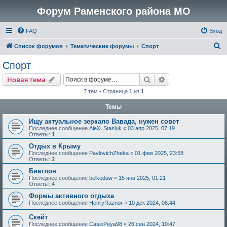
Форум Раменского района МО
FAQ
Вход
П
Список форумов
Тематические форумы
Спорт
о
Спорт
и
Поиск
Расширенный пои
Новая тема
с
7 тем • Страница
1
из
1
к
Темы
Ищу актуальное зеркало Вавада, нужен совет
Последнее сообщение
AleX_Stasiuk
«
03 апр 2025, 07:19
Ответы:
1
Отдых в Крыму
Последнее сообщение
PavlovichZheka
«
01 фев 2025, 23:58
Ответы:
2
Биатлон
Последнее сообщение
belkodaw
«
15 янв 2025, 01:21
Ответы:
4
Формы активного отдыха
Последнее сообщение
HenryRaznor
«
10 дек 2024, 08:44
Скейт
Последнее сообщение
CasioPeya98
«
26 сен 2024, 10:47