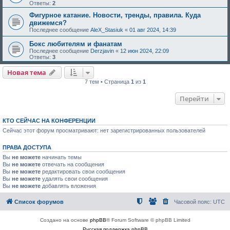
Ответы:
2
Фигурное катание. Новости, тренды, правила. Куда
движемся?
Последнее сообщение
AleX_Stasiuk
«
01 авг 2024, 14:39
Бокс любителям и фанатам
Последнее сообщение
Derzjavin
«
12 июн 2024, 22:09
Ответы:
3
Новая тема
7 тем • Страница
1
из
1
Перейти
КТО СЕЙЧАС НА КОНФЕРЕНЦИИ
Сейчас этот форум просматривают: нет зарегистрированных пользователей
ПРАВА ДОСТУПА
Вы
не можете
начинать темы
Вы
не можете
отвечать на сообщения
Вы
не можете
редактировать свои сообщения
Вы
не можете
удалять свои сообщения
Вы
не можете
добавлять вложения
Список форумов
Часовой пояс:
UTC
Создано на основе
phpBB
® Forum Software © phpBB Limited
Русская поддержка phpBB