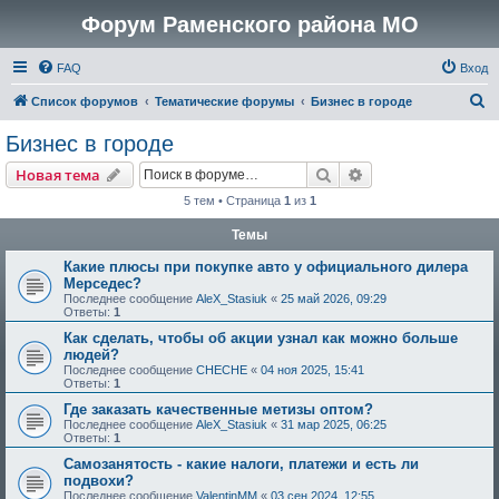
Форум Раменского района МО
FAQ
Вход
П
Список форумов
Тематические форумы
Бизнес в городе
о
Бизнес в городе
и
Поиск
Расширенный пои
Новая тема
с
5 тем • Страница
1
из
1
к
Темы
Какие плюсы при покупке авто у официального дилера
Мерседес?
Последнее сообщение
AleX_Stasiuk
«
25 май 2026, 09:29
Ответы:
1
Как сделать, чтобы об акции узнал как можно больше
людей?
Последнее сообщение
CHECHE
«
04 ноя 2025, 15:41
Ответы:
1
Где заказать качественные метизы оптом?
Последнее сообщение
AleX_Stasiuk
«
31 мар 2025, 06:25
Ответы:
1
Самозанятость - какие налоги, платежи и есть ли
подвохи?
Последнее сообщение
ValentinMM
«
03 сен 2024, 12:55