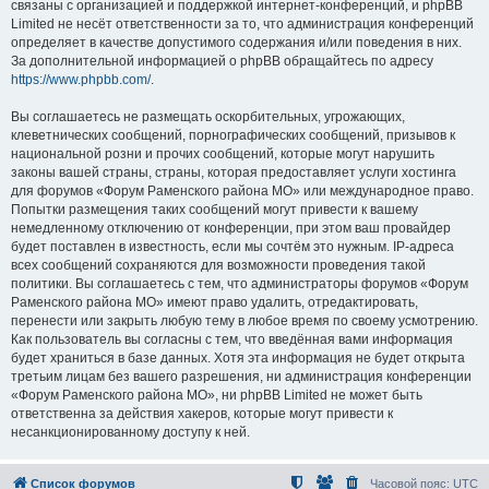
связаны с организацией и поддержкой интернет-конференций, и phpBB
Limited не несёт ответственности за то, что администрация конференций
определяет в качестве допустимого содержания и/или поведения в них.
За дополнительной информацией о phpBB обращайтесь по адресу
https://www.phpbb.com/
.
Вы соглашаетесь не размещать оскорбительных, угрожающих,
клеветнических сообщений, порнографических сообщений, призывов к
национальной розни и прочих сообщений, которые могут нарушить
законы вашей страны, страны, которая предоставляет услуги хостинга
для форумов «Форум Раменского района МО» или международное право.
Попытки размещения таких сообщений могут привести к вашему
немедленному отключению от конференции, при этом ваш провайдер
будет поставлен в известность, если мы сочтём это нужным. IP-адреса
всех сообщений сохраняются для возможности проведения такой
политики. Вы соглашаетесь с тем, что администраторы форумов «Форум
Раменского района МО» имеют право удалить, отредактировать,
перенести или закрыть любую тему в любое время по своему усмотрению.
Как пользователь вы согласны с тем, что введённая вами информация
будет храниться в базе данных. Хотя эта информация не будет открыта
третьим лицам без вашего разрешения, ни администрация конференции
«Форум Раменского района МО», ни phpBB Limited не может быть
ответственна за действия хакеров, которые могут привести к
несанкционированному доступу к ней.
Список форумов
Часовой пояс:
UTC