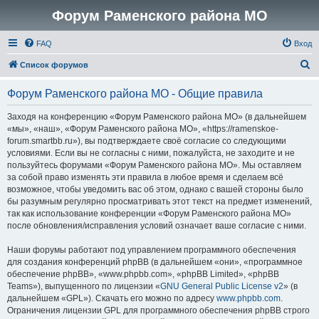
Форум Раменского района МО
FAQ
Вход
П
Список форумов
о
Форум Раменского района МО - Общие правила
и
с
Заходя на конференцию «Форум Раменского района МО» (в дальнейшем
«мы», «наш», «Форум Раменского района МО», «https://ramenskoe-
к
forum.smartbb.ru»), вы подтверждаете своё согласие со следующими
условиями. Если вы не согласны с ними, пожалуйста, не заходите и не
пользуйтесь форумами «Форум Раменского района МО». Мы оставляем
за собой право изменять эти правила в любое время и сделаем всё
возможное, чтобы уведомить вас об этом, однако с вашей стороны было
бы разумным регулярно просматривать этот текст на предмет изменений,
так как использование конференции «Форум Раменского района МО»
после обновления/исправления условий означает ваше согласие с ними.
Наши форумы работают под управлением программного обеспечения
для создания конференций phpBB (в дальнейшем «они», «программное
обеспечение phpBB», «www.phpbb.com», «phpBB Limited», «phpBB
Teams»), выпущенного по лицензии «
GNU General Public License v2
» (в
дальнейшем «GPL»). Скачать его можно по адресу
www.phpbb.com
.
Ограничения лицензии GPL для программного обеспечения phpBB строго