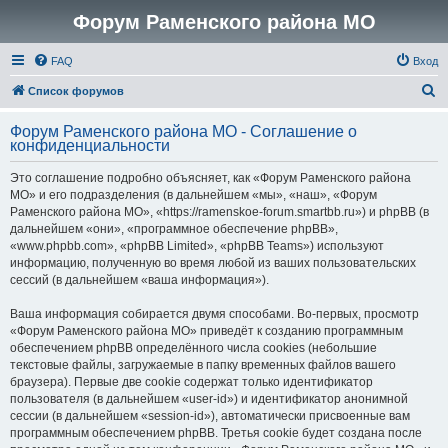
Форум Раменского района МО
FAQ
Вход
П
Список форумов
о
Форум Раменского района МО - Соглашение о
и
конфиденциальности
с
Это соглашение подробно объясняет, как «Форум Раменского района
к
МО» и его подразделения (в дальнейшем «мы», «наш», «Форум
Раменского района МО», «https://ramenskoe-forum.smartbb.ru») и phpBB (в
дальнейшем «они», «программное обеспечение phpBB»,
«www.phpbb.com», «phpBB Limited», «phpBB Teams») используют
информацию, полученную во время любой из ваших пользовательских
сессий (в дальнейшем «ваша информация»).
Ваша информация собирается двумя способами. Во-первых, просмотр
«Форум Раменского района МО» приведёт к созданию программным
обеспечением phpBB определённого числа cookies (небольшие
текстовые файлы, загружаемые в папку временных файлов вашего
браузера). Первые две cookie содержат только идентификатор
пользователя (в дальнейшем «user-id») и идентификатор анонимной
сессии (в дальнейшем «session-id»), автоматически присвоенные вам
программным обеспечением phpBB. Третья cookie будет создана после