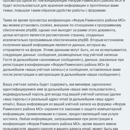
просмотра одной из тем конференции «Форум Раменского района МО» и
будет использоваться для хранения информации о прочтённых вами
темах, повышая таким образом удобство работы с форумами.
Также во время просмотра конференции «Форум Раменского района МО»
мы можем установить cookies, внешние по отношению к программному
обеспечению phpBB, однако они выходят за рамки этого документа,
целью которого является рассмотрение страниц, созданных
исключительно программным обеспечением phpBB. Вторым источником
получения вашей информации являются данные, которые вы
отправляете на форум. Этими данными могут быть, но не исчерпываются,
следующие данные: сообщения, размещённые под учётной записью
Гостя (в дальнейшем «анонимные сообщения»), данные, указанные при
регистрации в конференции «Форум Раменского района МО» (в
дальнейшем «ваша учётная запись») и сообщения, оставленные вами
после регистрации и авторизации (в дальнейшем «ваши сообщения»).
Ваша учётная запись будет содержать, как минимум, однозначно
идентифицируемое имя (в дальнейшем «ваше имя пользователя»),
индивидуальный пароль для входа под вашей учётной записью (далее
«ваш пароль») и реальный адрес email (в дальнейшем «ваш адрес
email»). Ваша информация из вашей учётной записи на форумах «Форум
Раменского района МО» охраняется законами о защите компьютерной
информации, применяемыми в стране, предоставляющей нам услуги
хостинга. Любая информация, запрашиваемая при регистрации в
конференции «Форум Раменского района МО», кроме вашего имени
пользователя, вашего пароля и вашего адреса email, может быть как