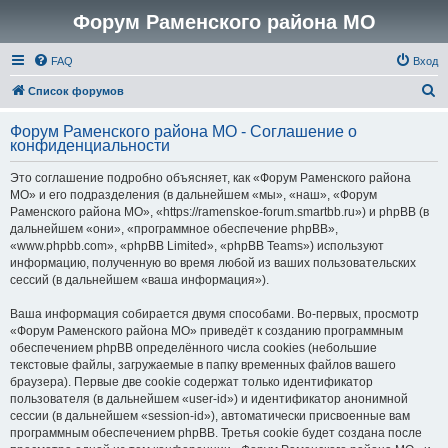
Форум Раменского района МО
FAQ
Вход
П
Список форумов
о
Форум Раменского района МО - Соглашение о
и
конфиденциальности
с
Это соглашение подробно объясняет, как «Форум Раменского района
к
МО» и его подразделения (в дальнейшем «мы», «наш», «Форум
Раменского района МО», «https://ramenskoe-forum.smartbb.ru») и phpBB (в
дальнейшем «они», «программное обеспечение phpBB»,
«www.phpbb.com», «phpBB Limited», «phpBB Teams») используют
информацию, полученную во время любой из ваших пользовательских
сессий (в дальнейшем «ваша информация»).
Ваша информация собирается двумя способами. Во-первых, просмотр
«Форум Раменского района МО» приведёт к созданию программным
обеспечением phpBB определённого числа cookies (небольшие
текстовые файлы, загружаемые в папку временных файлов вашего
браузера). Первые две cookie содержат только идентификатор
пользователя (в дальнейшем «user-id») и идентификатор анонимной
сессии (в дальнейшем «session-id»), автоматически присвоенные вам
программным обеспечением phpBB. Третья cookie будет создана после