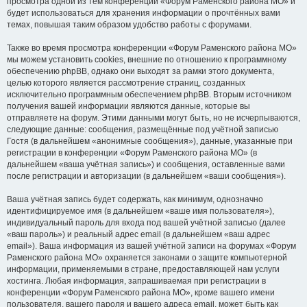
просмотра одной из тем конференции «Форум Раменского района МО» и
будет использоваться для хранения информации о прочтённых вами
темах, повышая таким образом удобство работы с форумами.
Также во время просмотра конференции «Форум Раменского района МО»
мы можем установить cookies, внешние по отношению к программному
обеспечению phpBB, однако они выходят за рамки этого документа,
целью которого является рассмотрение страниц, созданных
исключительно программным обеспечением phpBB. Вторым источником
получения вашей информации являются данные, которые вы
отправляете на форум. Этими данными могут быть, но не исчерпываются,
следующие данные: сообщения, размещённые под учётной записью
Гостя (в дальнейшем «анонимные сообщения»), данные, указанные при
регистрации в конференции «Форум Раменского района МО» (в
дальнейшем «ваша учётная запись») и сообщения, оставленные вами
после регистрации и авторизации (в дальнейшем «ваши сообщения»).
Ваша учётная запись будет содержать, как минимум, однозначно
идентифицируемое имя (в дальнейшем «ваше имя пользователя»),
индивидуальный пароль для входа под вашей учётной записью (далее
«ваш пароль») и реальный адрес email (в дальнейшем «ваш адрес
email»). Ваша информация из вашей учётной записи на форумах «Форум
Раменского района МО» охраняется законами о защите компьютерной
информации, применяемыми в стране, предоставляющей нам услуги
хостинга. Любая информация, запрашиваемая при регистрации в
конференции «Форум Раменского района МО», кроме вашего имени
пользователя, вашего пароля и вашего адреса email, может быть как