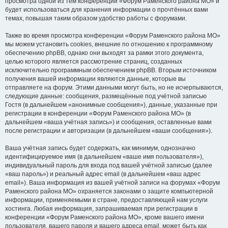
просмотра одной из тем конференции «Форум Раменского района МО» и
будет использоваться для хранения информации о прочтённых вами
темах, повышая таким образом удобство работы с форумами.
Также во время просмотра конференции «Форум Раменского района МО»
мы можем установить cookies, внешние по отношению к программному
обеспечению phpBB, однако они выходят за рамки этого документа,
целью которого является рассмотрение страниц, созданных
исключительно программным обеспечением phpBB. Вторым источником
получения вашей информации являются данные, которые вы
отправляете на форум. Этими данными могут быть, но не исчерпываются,
следующие данные: сообщения, размещённые под учётной записью
Гостя (в дальнейшем «анонимные сообщения»), данные, указанные при
регистрации в конференции «Форум Раменского района МО» (в
дальнейшем «ваша учётная запись») и сообщения, оставленные вами
после регистрации и авторизации (в дальнейшем «ваши сообщения»).
Ваша учётная запись будет содержать, как минимум, однозначно
идентифицируемое имя (в дальнейшем «ваше имя пользователя»),
индивидуальный пароль для входа под вашей учётной записью (далее
«ваш пароль») и реальный адрес email (в дальнейшем «ваш адрес
email»). Ваша информация из вашей учётной записи на форумах «Форум
Раменского района МО» охраняется законами о защите компьютерной
информации, применяемыми в стране, предоставляющей нам услуги
хостинга. Любая информация, запрашиваемая при регистрации в
конференции «Форум Раменского района МО», кроме вашего имени
пользователя, вашего пароля и вашего адреса email, может быть как