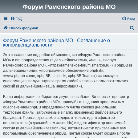
Форум Раменского района МО
FAQ
Вход
П
Список форумов
о
Форум Раменского района МО - Соглашение о
и
конфиденциальности
с
Это соглашение подробно объясняет, как «Форум Раменского района
к
МО» и его подразделения (в дальнейшем «мы», «наш», «Форум
Раменского района МО», «https://ramenskoe-forum.smartbb.ru») и phpBB (в
дальнейшем «они», «программное обеспечение phpBB»,
«www.phpbb.com», «phpBB Limited», «phpBB Teams») используют
информацию, полученную во время любой из ваших пользовательских
сессий (в дальнейшем «ваша информация»).
Ваша информация собирается двумя способами. Во-первых, просмотр
«Форум Раменского района МО» приведёт к созданию программным
обеспечением phpBB определённого числа cookies (небольшие
текстовые файлы, загружаемые в папку временных файлов вашего
браузера). Первые две cookie содержат только идентификатор
пользователя (в дальнейшем «user-id») и идентификатор анонимной
сессии (в дальнейшем «session-id»), автоматически присвоенные вам
программным обеспечением phpBB. Третья cookie будет создана после