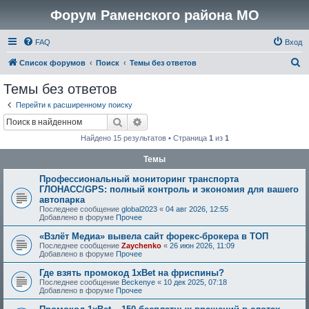
Форум Раменского района МО
FAQ
Вход
П
Список форумов
Поиск
Темы без ответов
о
Темы без ответов
и
Перейти к расширенному поиску
с
Поиск
Расширенный поиск
к
Найдено 15 результатов • Страница
1
из
1
Темы
Профессиональный мониторинг транспорта
ГЛОНАСС/GPS: полный контроль и экономия для вашего
автопарка
Последнее сообщение
global2023
«
04 авг 2026, 12:55
Добавлено в форуме
Прочее
«Взлёт Медиа» вывела сайт форекс-брокера в ТОП
Последнее сообщение
Zaychenko
«
26 июн 2026, 11:09
Добавлено в форуме
Прочее
Где взять промокод 1xBet на фриспины?
Последнее сообщение
Beckenye
«
10 дек 2025, 07:18
Добавлено в форуме
Прочее