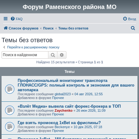
Форум Раменского района МО
FAQ
Вход
П
Список форумов
Поиск
Темы без ответов
о
Темы без ответов
и
Перейти к расширенному поиску
с
Поиск
Расширенный поиск
к
Найдено 15 результатов • Страница
1
из
1
Темы
Профессиональный мониторинг транспорта
ГЛОНАСС/GPS: полный контроль и экономия для вашего
автопарка
Последнее сообщение
global2023
«
04 авг 2026, 12:55
Добавлено в форуме
Прочее
«Взлёт Медиа» вывела сайт форекс-брокера в ТОП
Последнее сообщение
Zaychenko
«
26 июн 2026, 11:09
Добавлено в форуме
Прочее
Где взять промокод 1xBet на фриспины?
Последнее сообщение
Beckenye
«
10 дек 2025, 07:18
Добавлено в форуме
Прочее