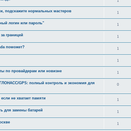
1
ти, подскажите нормальных мастеров
1
рный логин или пароль"
1
 за границей
1
ada поможет?
1
1
оты по провайдерам или новизне
1
ГЛОНАСС/GPS: полный контроль и экономия для
0
 если не хватает памяти
1
ть для замены батарей
1
оскве
1