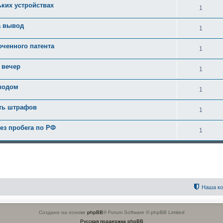
ьких устройствах
1
а вывод
1
оченного патента
1
 вечер
1
вводом
1
ать штрафов
1
ез пробега по РФ
1
Наша к
Создано на основе
phpBB
® Forum Software © phpBB Limited
Русская поддержка phpBB