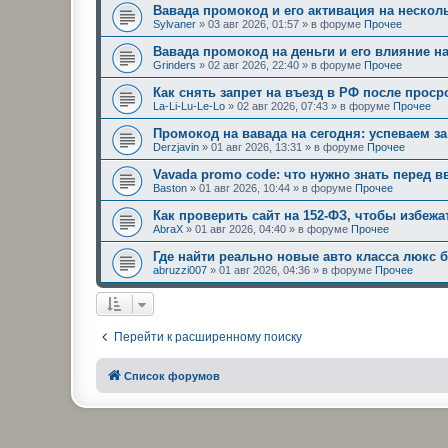
Вавада промокод и его активация на нескол
Sylvaner
»
03 авг 2026, 01:57
» в форуме
Прочее
Вавада промокод на деньги и его влияние н
Grinders
»
02 авг 2026, 22:40
» в форуме
Прочее
Как снять запрет на въезд в РФ после проср
La-Li-Lu-Le-Lo
»
02 авг 2026, 07:43
» в форуме
Прочее
Промокод на вавада на сегодня: успеваем за
Derzjavin
»
01 авг 2026, 13:31
» в форуме
Прочее
Vavada promo code: что нужно знать перед 
Baston
»
01 авг 2026, 10:44
» в форуме
Прочее
Как проверить сайт на 152-ФЗ, чтобы избеж
AbraX
»
01 авг 2026, 04:40
» в форуме
Прочее
Где найти реально новые авто класса люкс б
abruzzi007
»
01 авг 2026, 04:36
» в форуме
Прочее
Перейти к расширенному поиску
Список форумов