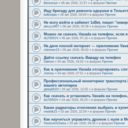
Beckenye
»
06 авг 2026, 21:57
» в форуме
Прочее
Ищу бригаду для ремонта однушки в Тольят
belkodaw
»
06 авг 2026, 03:04
» в форуме
Прочее
Не могу войти в кабинет 1xBet, пишет "неве
abruzzi007
»
06 авг 2026, 02:36
» в форуме
Прочее
Можно ли скачать Vavada на телефон, если я
ALFEROV
»
05 авг 2026, 07:16
» в форуме
Прочее
На даче плохой интернет — приложение Vav
chimmer23
»
05 авг 2026, 06:02
» в форуме
Прочее
Дайте ссылку скачать Ваваду на телефон
Salmon
»
04 авг 2026, 18:02
» в форуме
Прочее
Как в приложении Vavada отсортировать сл
Jonnny
»
04 авг 2026, 07:51
» в форуме
Прочее
Профессиональный мониторинг транспорта 
вашего автопарка
global2023
»
04 авг 2026, 12:55
» в форуме
Прочее
Как скачать и установить Vavada на телефон,
ALFEROV
»
04 авг 2026, 06:25
» в форуме
Прочее
Какие радиаторы отопления выбрать и купи
mednik15
»
03 авг 2026, 22:04
» в форуме
Прочее
Как научиться управлять дроном с нуля в М
PavlovichZheka
»
03 авг 2026, 09:36
» в форуме
Прочее