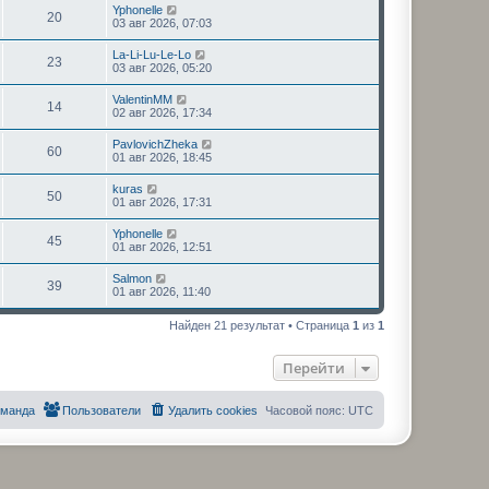
Yphonelle
20
03 авг 2026, 07:03
La-Li-Lu-Le-Lo
23
03 авг 2026, 05:20
ValentinMM
14
02 авг 2026, 17:34
PavlovichZheka
60
01 авг 2026, 18:45
kuras
50
01 авг 2026, 17:31
Yphonelle
45
01 авг 2026, 12:51
Salmon
39
01 авг 2026, 11:40
Найден 21 результат • Страница
1
из
1
Перейти
оманда
Пользователи
Удалить cookies
Часовой пояс:
UTC