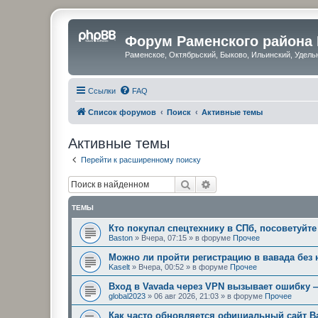
Форум Раменского района
Раменское, Октябрьский, Быково, Ильинский, Удель
Ссылки
FAQ
Список форумов
Поиск
Активные темы
Активные темы
Перейти к расширенному поиску
Поиск
Расширенный поиск
ТЕМЫ
Кто покупал спецтехнику в СПб, посоветуйте
Baston
»
Вчера, 07:15
» в форуме
Прочее
Можно ли пройти регистрацию в вавада без
Kaselt
»
Вчера, 00:52
» в форуме
Прочее
Вход в Vavada через VPN вызывает ошибку 
global2023
»
06 авг 2026, 21:03
» в форуме
Прочее
Как часто обновляется официальный сайт В