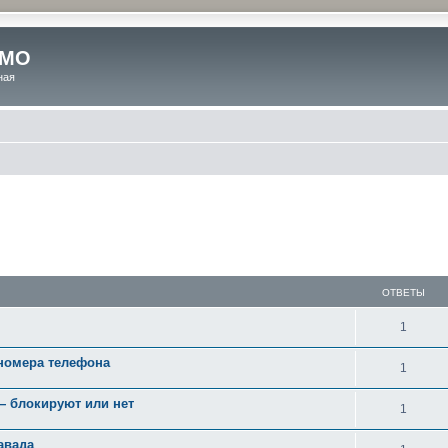
 МО
ная
ОТВЕТЫ
1
 номера телефона
1
— блокируют или нет
1
авада