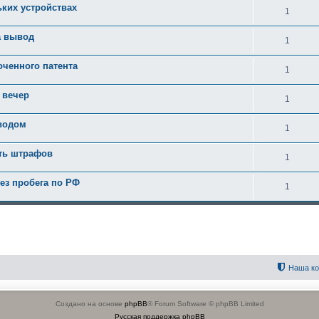
ьких устройствах
1
а вывод
1
оченного патента
1
 вечер
1
вводом
1
ать штрафов
1
ез пробега по РФ
1
Наша к
Создано на основе
phpBB
® Forum Software © phpBB Limited
Русская поддержка phpBB