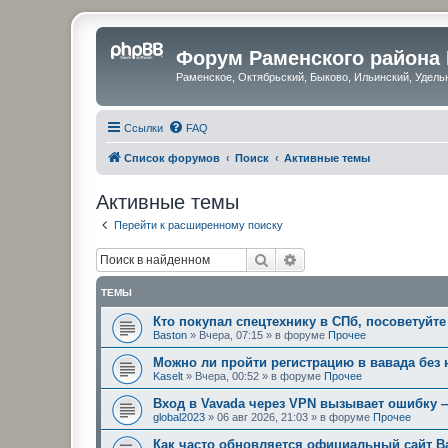
Форум Раменского района
Раменское, Октябрьский, Быково, Ильинский, Удель
Ссылки
FAQ
Список форумов
Поиск
Активные темы
Активные темы
Перейти к расширенному поиску
Поиск
Расширенный поиск
ТЕМЫ
Кто покупал спецтехнику в СПб, посоветуйте
Baston
»
Вчера, 07:15
» в форуме
Прочее
Можно ли пройти регистрацию в вавада без
Kaselt
»
Вчера, 00:52
» в форуме
Прочее
Вход в Vavada через VPN вызывает ошибку 
global2023
»
06 авг 2026, 21:03
» в форуме
Прочее
Как часто обновляется официальный сайт В