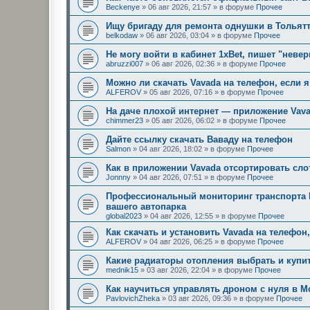
Beckenye
»
06 авг 2026, 21:57
» в форуме
Прочее
Ищу бригаду для ремонта однушки в Тольят
belkodaw
»
06 авг 2026, 03:04
» в форуме
Прочее
Не могу войти в кабинет 1xBet, пишет "неве
abruzzi007
»
06 авг 2026, 02:36
» в форуме
Прочее
Можно ли скачать Vavada на телефон, если я
ALFEROV
»
05 авг 2026, 07:16
» в форуме
Прочее
На даче плохой интернет — приложение Vav
chimmer23
»
05 авг 2026, 06:02
» в форуме
Прочее
Дайте ссылку скачать Ваваду на телефон
Salmon
»
04 авг 2026, 18:02
» в форуме
Прочее
Как в приложении Vavada отсортировать сл
Jonnny
»
04 авг 2026, 07:51
» в форуме
Прочее
Профессиональный мониторинг транспорта 
вашего автопарка
global2023
»
04 авг 2026, 12:55
» в форуме
Прочее
Как скачать и установить Vavada на телефон,
ALFEROV
»
04 авг 2026, 06:25
» в форуме
Прочее
Какие радиаторы отопления выбрать и купи
mednik15
»
03 авг 2026, 22:04
» в форуме
Прочее
Как научиться управлять дроном с нуля в М
PavlovichZheka
»
03 авг 2026, 09:36
» в форуме
Прочее