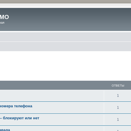
 МО
ная
ОТВЕТЫ
1
 номера телефона
1
— блокируют или нет
1
авада