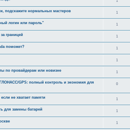
1
ти, подскажите нормальных мастеров
1
рный логин или пароль"
1
 за границей
1
ada поможет?
1
1
оты по провайдерам или новизне
1
ГЛОНАСС/GPS: полный контроль и экономия для
0
 если не хватает памяти
1
ть для замены батарей
1
оскве
1