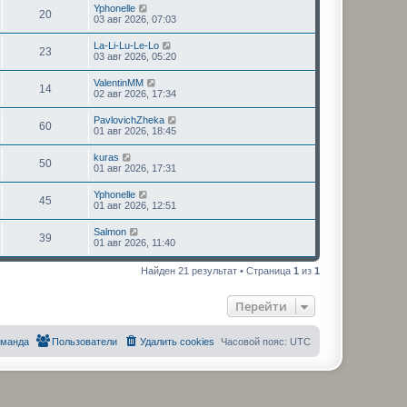
Yphonelle
20
03 авг 2026, 07:03
La-Li-Lu-Le-Lo
23
03 авг 2026, 05:20
ValentinMM
14
02 авг 2026, 17:34
PavlovichZheka
60
01 авг 2026, 18:45
kuras
50
01 авг 2026, 17:31
Yphonelle
45
01 авг 2026, 12:51
Salmon
39
01 авг 2026, 11:40
Найден 21 результат • Страница
1
из
1
Перейти
оманда
Пользователи
Удалить cookies
Часовой пояс:
UTC