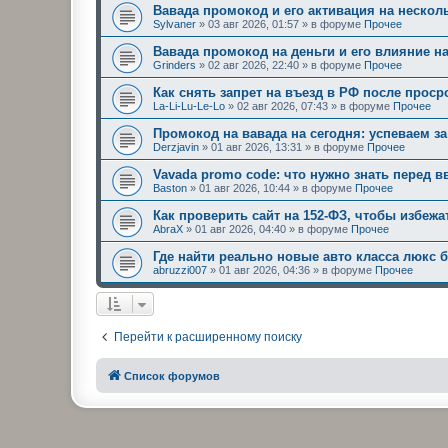
Вавада промокод и его активация на нескол
Sylvaner
»
03 авг 2026, 01:57
» в форуме
Прочее
Вавада промокод на деньги и его влияние н
Grinders
»
02 авг 2026, 22:40
» в форуме
Прочее
Как снять запрет на въезд в РФ после проср
La-Li-Lu-Le-Lo
»
02 авг 2026, 07:43
» в форуме
Прочее
Промокод на вавада на сегодня: успеваем за
Derzjavin
»
01 авг 2026, 13:31
» в форуме
Прочее
Vavada promo code: что нужно знать перед 
Baston
»
01 авг 2026, 10:44
» в форуме
Прочее
Как проверить сайт на 152-ФЗ, чтобы избеж
AbraX
»
01 авг 2026, 04:40
» в форуме
Прочее
Где найти реально новые авто класса люкс б
abruzzi007
»
01 авг 2026, 04:36
» в форуме
Прочее
Перейти к расширенному поиску
Список форумов