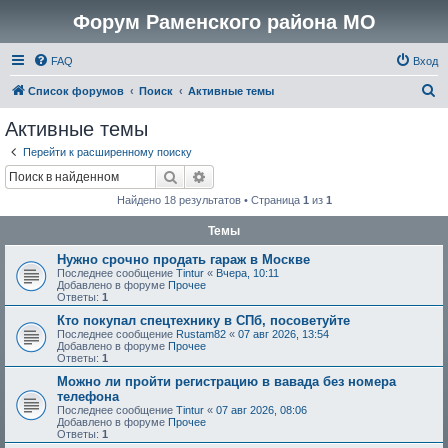
Форум Раменского района МО
FAQ
Вход
П
Список форумов
Поиск
Активные темы
о
Активные темы
и
Перейти к расширенному поиску
с
Поиск
Расширенный поиск
к
Найдено 18 результатов • Страница
1
из
1
Темы
Нужно срочно продать гараж в Москве
Последнее сообщение
Tintur
«
Вчера, 10:11
Добавлено в форуме
Прочее
Ответы:
1
Кто покупал спецтехнику в СПб, посоветуйте
Последнее сообщение
Rustam82
«
07 авг 2026, 13:54
Добавлено в форуме
Прочее
Ответы:
1
Можно ли пройти регистрацию в вавада без номера
телефона
Последнее сообщение
Tintur
«
07 авг 2026, 08:06
Добавлено в форуме
Прочее
Ответы:
1