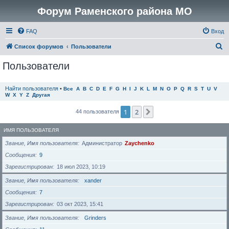
Форум Раменского района МО
FAQ
Вход
П
Список форумов
Пользователи
о
Пользователи
и
с
Найти пользователя
•
Все
A
B
C
D
E
F
G
H
I
J
K
L
M
N
O
P
Q
R
S
T
U
V
W
X
Y
Z
Другая
к
1
2
След.
44 пользователя
ИМЯ ПОЛЬЗОВАТЕЛЯ
Звание, Имя пользователя
Администратор
Zaychenko
Сообщения
9
Зарегистрирован
18 июл 2023, 10:19
Звание, Имя пользователя
xander
Сообщения
7
Зарегистрирован
03 окт 2023, 15:41
Звание, Имя пользователя
Grinders