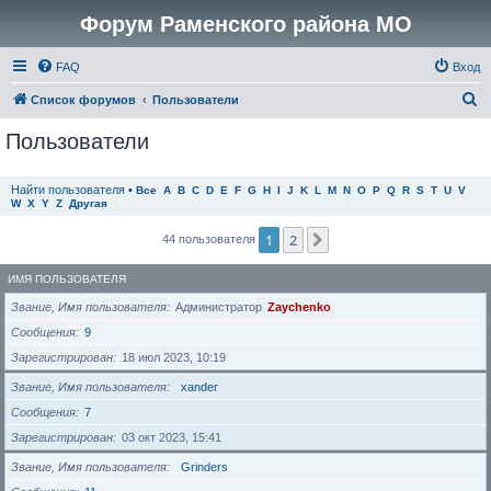
Форум Раменского района МО
FAQ
Вход
П
Список форумов
Пользователи
о
Пользователи
и
с
Найти пользователя
•
Все
A
B
C
D
E
F
G
H
I
J
K
L
M
N
O
P
Q
R
S
T
U
V
W
X
Y
Z
Другая
к
1
2
След.
44 пользователя
ИМЯ ПОЛЬЗОВАТЕЛЯ
Звание, Имя пользователя
Администратор
Zaychenko
Сообщения
9
Зарегистрирован
18 июл 2023, 10:19
Звание, Имя пользователя
xander
Сообщения
7
Зарегистрирован
03 окт 2023, 15:41
Звание, Имя пользователя
Grinders