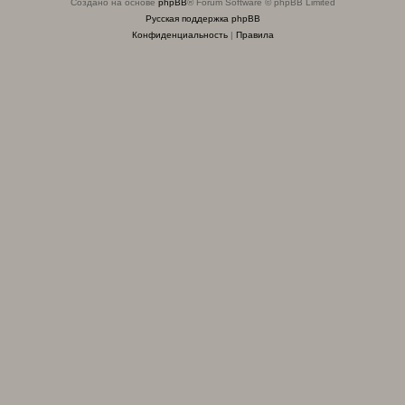
Создано на основе
phpBB
® Forum Software © phpBB Limited
Русская поддержка phpBB
Конфиденциальность
|
Правила