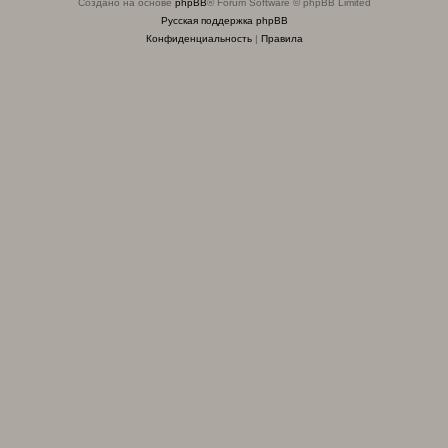
Создано на основе
phpBB
® Forum Software © phpBB Limited
Русская поддержка phpBB
Конфиденциальность
|
Правила