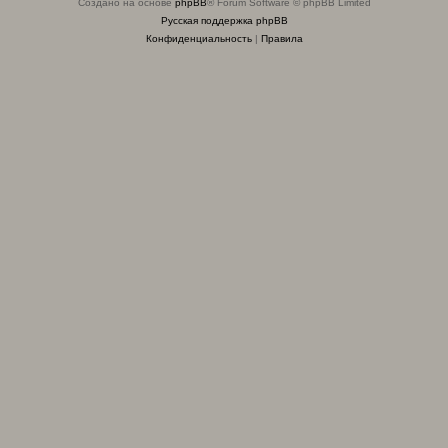
Создано на основе
phpBB
® Forum Software © phpBB Limited
Русская поддержка phpBB
Конфиденциальность
|
Правила