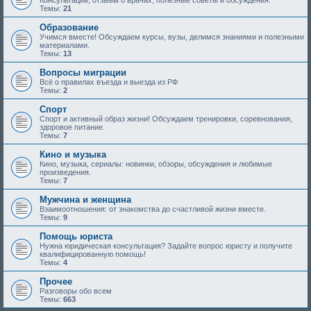
Консультации, отзывы о врачах, полезные советы и обсуждения.
Темы:
21
Образование
Учимся вместе! Обсуждаем курсы, вузы, делимся знаниями и полезными
материалами.
Темы:
13
Вопросы миграции
Всё о правилах въезда и выезда из РФ
Темы:
2
Спорт
Спорт и активный образ жизни! Обсуждаем тренировки, соревнования,
здоровое питание.
Темы:
7
Кино и музыка
Кино, музыка, сериалы: новинки, обзоры, обсуждения и любимые
произведения.
Темы:
7
Мужчина и женщина
Взаимоотношения: от знакомства до счастливой жизни вместе.
Темы:
9
Помощь юриста
Нужна юридическая консультация? Задайте вопрос юристу и получите
квалифицированную помощь!
Темы:
4
Прочее
Разговоры обо всем
Темы:
663