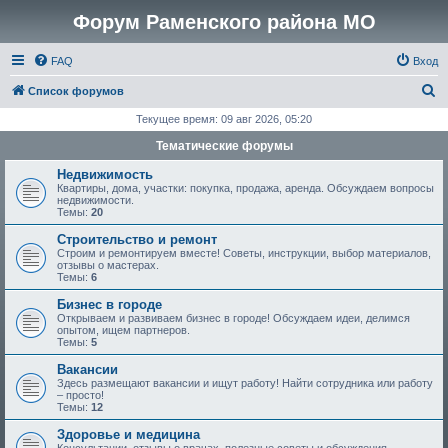
Форум Раменского района МО
FAQ
Вход
П
Список форумов
о
Текущее время: 09 авг 2026, 05:20
и
Тематические форумы
с
Недвижимость
к
Квартиры, дома, участки: покупка, продажа, аренда. Обсуждаем вопросы
недвижимости.
Темы:
20
Строительство и ремонт
Строим и ремонтируем вместе! Советы, инструкции, выбор материалов,
отзывы о мастерах.
Темы:
6
Бизнес в городе
Открываем и развиваем бизнес в городе! Обсуждаем идеи, делимся
опытом, ищем партнеров.
Темы:
5
Вакансии
Здесь размещают вакансии и ищут работу! Найти сотрудника или работу
– просто!
Темы:
12
Здоровье и медицина