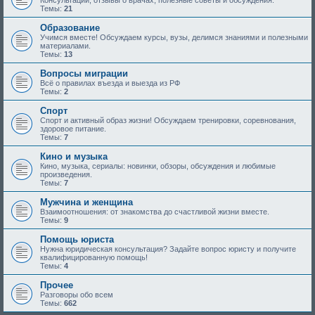
Консультации, отзывы о врачах, полезные советы и обсуждения.
Темы:
21
Образование
Учимся вместе! Обсуждаем курсы, вузы, делимся знаниями и полезными
материалами.
Темы:
13
Вопросы миграции
Всё о правилах въезда и выезда из РФ
Темы:
2
Спорт
Спорт и активный образ жизни! Обсуждаем тренировки, соревнования,
здоровое питание.
Темы:
7
Кино и музыка
Кино, музыка, сериалы: новинки, обзоры, обсуждения и любимые
произведения.
Темы:
7
Мужчина и женщина
Взаимоотношения: от знакомства до счастливой жизни вместе.
Темы:
9
Помощь юриста
Нужна юридическая консультация? Задайте вопрос юристу и получите
квалифицированную помощь!
Темы:
4
Прочее
Разговоры обо всем
Темы:
662