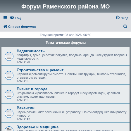
Форум Раменского района МО
FAQ
Вход
П
Список форумов
о
Текущее время: 08 авг 2026, 06:30
и
Тематические форумы
с
Недвижимость
к
Квартиры, дома, участки: покупка, продажа, аренда. Обсуждаем вопросы
недвижимости.
Темы:
20
Строительство и ремонт
Строим и ремонтируем вместе! Советы, инструкции, выбор материалов,
отзывы о мастерах.
Темы:
6
Бизнес в городе
Открываем и развиваем бизнес в городе! Обсуждаем идеи, делимся
опытом, ищем партнеров.
Темы:
5
Вакансии
Здесь размещают вакансии и ищут работу! Найти сотрудника или работу
– просто!
Темы:
12
Здоровье и медицина