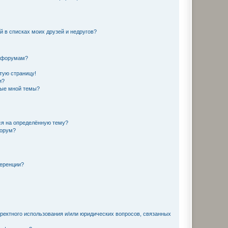
й в списках моих друзей и недругов?
и форумам?
стую страницу!
и?
ные мной темы?
ься на определённую тему?
форум?
ференции?
рректного использования и/или юридических вопросов, связанных