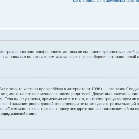
Как мне связаться с администратором 
дминистратор настроил конференцию: должны ли вы зарегистрироваться, чтобы
 анонимным пользователям: аватары, личные сообщения, отправка email-сооб
.
 или Акт о защите частных прав ребёнка в интернете от 1998 г. — это закон Со
т, иметь на это письменное согласие родителей. Допустимо наличие иного
 Если вы не уверены, применимо ли это к вам, как к регистрирующемуся на 
Limited администрация данной конференции не может давать рекомендаций 
ос «С кем можно связаться по вопросу некорректного использования и/или ю
т юридической силы.
.