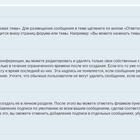
овая тема». Для размещения сообщения в теме щёлкните по кнопке «Ответит
ится внизу страниц форума или темы. Например: «Вы можете начинать темы»
конференции, вы можете редактировать и удалять только свои собственные 
ько в течение ограниченного времени после его создания. Если кто-то уже 
дату и время последней из них. Эта надпись не появляется, если сообщение 
ию. Учтите, что обычные пользователи не могут удалить сообщение, если на 
создать её в личном разделе. После этого вы можете отметить флажком пун
обавление подписи по умолчанию ко всем вашим сообщениям, сделав соотве
а это, вы сможете отменить добавление подписи в отдельных сообщениях, у