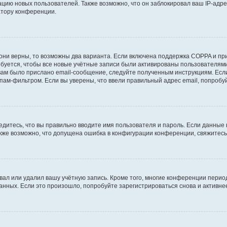
ию новых пользователей. Также возможно, что он заблокировал ваш IP-адре
атору конференции.
они верны, то возможны два варианта. Если включена поддержка COPPA и при 
уется, чтобы все новые учётные записи были активированы пользователями
ам было прислано email-сообщение, следуйте полученным инструкциям. Если
пам-фильтром. Если вы уверены, что ввели правильный адрес email, попробу
едитесь, что вы правильно вводите имя пользователя и пароль. Если данные
Также возможно, что допущена ошибка в конфигурации конференции, свяжитес
вал или удалил вашу учётную запись. Кроме того, многие конференции перио
ных. Если это произошло, попробуйте зарегистрироваться снова и активнее 