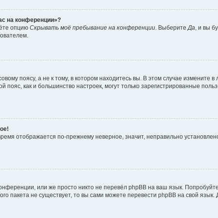
час на конференции»?
дёте опцию
Скрывать моё пребывание на конференции
. Выберите
Да
, и вы 
зователем.
вому поясу, а не к тому, в котором находитесь вы. В этом случае измените в 
овой пояс, как и большинство настроек, могут только зарегистрированные пол
ое!
о время отображается по-прежнему неверное, значит, неправильно установле
онференции, или же просто никто не перевёл phpBB на ваш язык. Попробуйт
вого пакета не существует, то вы сами можете перевести phpBB на свой язы