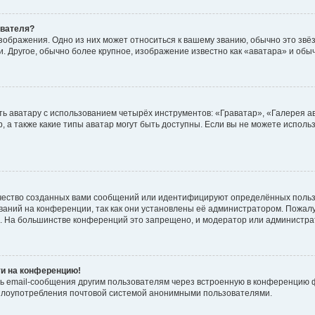
ователя?
зображения. Одно из них может относиться к вашему званию, обычно это звёзд
. Другое, обычно более крупное, изображение известно как «аватара» и обы
ь аватару с использованием четырёх инструментов: «Граватар», «Галерея а
, а также какие типы аватар могут быть доступны. Если вы не можете испол
чество созданных вами сообщений или идентифицируют определённых польз
аний на конференции, так как они установлены её администратором. Пожал
е. На большинстве конференций это запрещено, и модератор или администра
ти на конференцию!
ь email-сообщения другим пользователям через встроенную в конференцию ф
ь злоупотребления почтовой системой анонимными пользователями.