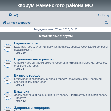
Форум Раменского района МО
FAQ
Вход
П
Список форумов
о
Текущее время: 07 авг 2026, 04:26
и
Тематические форумы
с
Недвижимость
к
Квартиры, дома, участки: покупка, продажа, аренда. Обсуждаем вопросы
недвижимости.
Темы:
20
Строительство и ремонт
Строим и ремонтируем вместе! Советы, инструкции, выбор материалов,
отзывы о мастерах.
Темы:
6
Бизнес в городе
Открываем и развиваем бизнес в городе! Обсуждаем идеи, делимся
опытом, ищем партнеров.
Темы:
5
Вакансии
Здесь размещают вакансии и ищут работу! Найти сотрудника или работу
– просто!
Темы:
12
Здоровье и медицина