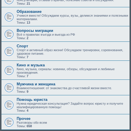
Консультации, отзывы о врачах, полезные советы и обсуждения.
Темы:
21
Образование
Учимся вместе! Обсуждаем курсы, вузы, делимся знаниями и полезными
материалами.
Темы:
13
Вопросы миграции
Всё о правилах въезда и выезда из РФ
Темы:
2
Спорт
Спорт и активный образ жизни! Обсуждаем тренировки, соревнования,
здоровое питание.
Темы:
7
Кино и музыка
Кино, музыка, сериалы: новинки, обзоры, обсуждения и любимые
произведения.
Темы:
7
Мужчина и женщина
Взаимоотношения: от знакомства до счастливой жизни вместе.
Темы:
9
Помощь юриста
Нужна юридическая консультация? Задайте вопрос юристу и получите
квалифицированную помощь!
Темы:
4
Прочее
Разговоры обо всем
Темы:
658